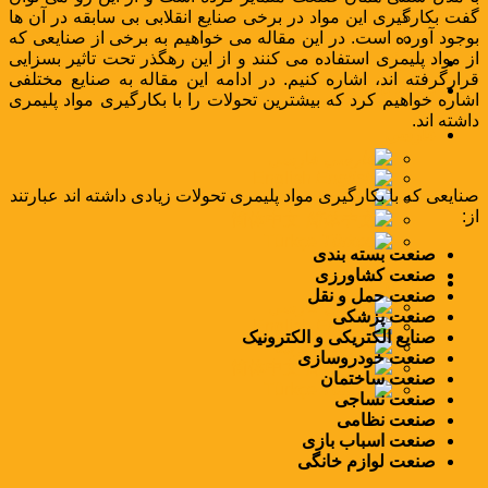
گفت بکارگیری این مواد در برخی صنایع انقلابی بی سابقه در آن ها
اخبار
بوجود آورده است. در این مقاله می خواهیم به برخی از صنایعی که
مقالات
از مواد پلیمری استفاده می کنند و از این رهگذر تحت تاثیر بسزایی
کاتالوگ
قرارگرفته اند، اشاره کنیم. در ادامه این مقاله به صنایع مختلفی
تماس با ما
اشاره خواهیم کرد که بیشترین تحولات را با بکارگیری مواد پلیمری
داشته اند.
فارسی
فارسی
English
صنایعی که با بکارگیری مواد پلیمری تحولات زیادی داشته اند عبارتند
العربية
از:
简体中文
Türkçe
صنعت بسته بندی
صنعت کشاورزی
فارسی
صنعت حمل و نقل
فارسی
صنعت پزشکی
English
صنایع الکتریکی و الکترونیک
العربية
صنعت خودروسازی
简体中文
صنعت ساختمان
Türkçe
صنعت نساجی
صنعت نظامی
صنعت اسباب بازی
صنعت لوازم خانگی