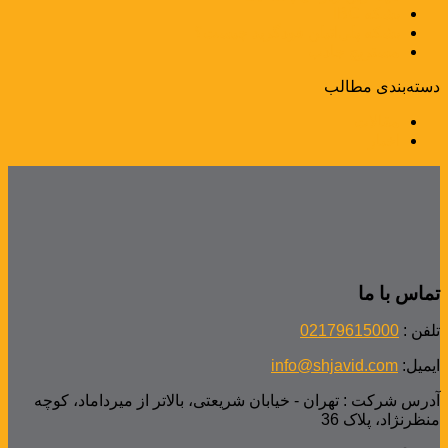
بشکه IBC
بشکه پلی‌اتیلن فودگرید چیست؟
مستربچ جاذب
دسته‌بندی مطالب
مقالات
اخبار
تماس با ما
تلفن :
02179615000
ایمیل:
info@shjavid.com
آدرس شرکت : تهران - خیابان شریعتی، بالاتر از میرداماد، کوچه
منظرنژاد، پلاک 36