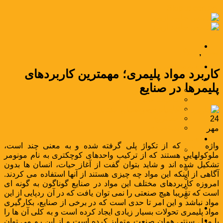
Skip to content
مقاله
,
وبلاگ
صفحه اصلی
کاربرد مواد پلیمری؛ مهمترین کاربردهای
محصولات
پلیمرها در صنایع
وکس پلی اتیلن
کامپاند عمومی
کامپاند مهندسی
مستربچ
24
بسته‌بندی
مهر
صنایع
واژه
پلیمر
که از تکواژ پلی گرفته شده و به معنی چند است،
صنعت بسته‌بندی
ملوکولهایی هستند که از ترکیب واحدهای کوچکتری به نام مونومر
صنعت نساجی
تشکیل شده اند و شاید بتوان گفت از آغاز حیات، انسان ها بدون
صنعت خودرو
آگاهی از اینکه این مواد چه چیزی هستند از آنها استفاده می کردند.
صنعت راه و ساختمان
امروزه کاربردهای مختلف این مواد در صنایع گوناگون به گونه ای
صنعت سیم و کابل
است که تقریبا هیچ صنعتی را نمی توان یافت که در آن ردپایی از این
صنعت لوازم خانگی
مواد نباشد و این امر تا حدی است که در برخی از صنایع، بکارگیری
مواد بازرگانی
مواد پلیمری تحولات بسیار زیادی ایجاد کرده است و به کلی آن ها را
اخبار و مقالات
با مدل سنتی همان صنعت متمایز کرده است و از این رو می توان