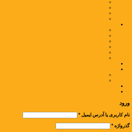
کامپاند عمومی
کامپاند مهندسی
مستربچ
بسته‌بندی
صنایع
صنعت بسته‌بندی
صنعت نساجی
صنعت خودرو
صنعت راه و ساختمان
صنعت سیم و کابل
صنعت لوازم خانگی
مواد بازرگانی
اخبار و مقالات
اخبار
مقالات
کاتالوگ
تماس با ما
ورود
نام کاربری یا آدرس ایمیل
*
گذرواژه
*