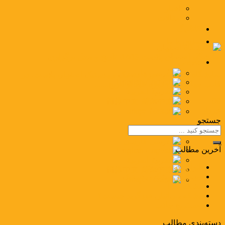
اخبار
مقالات
کاتالوگ
تماس با ما
نمایشگاه اصفهان پلاست 1403، تاریخ و محل برگزاری
فارسی
فارسی
نمایشگاه تخصصی حوزه لاستیک و پلاستیک اصفهان پلاست، در
English
قالب چهاردهمین دوره خود از تاریخ.......
العربية
简体中文
09
خرداد
Türkçe
جستجو
فارسی
فارسی
آخرین مطالب
English
العربية
انواع دبه پلاستیکی
简体中文
مهم­ترین ویژگی پلاستیک
Türkçe
بشکه IBC
بشکه پلی‌اتیلن فودگرید چیست؟
مستربچ جاذب
دسته‌بندی مطالب