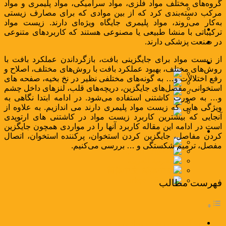
گروه‌های مختلف مواد فلزی، مواد سرامیکی، مواد پلیمری و مواد
اخبار
مرکب دسته‌بندی کرد که از بین موادی که برای مصارف زیستی
مقالات
به‌کار می‌روند، مواد پلیمری جایگاه ویژه‌ای دارند. زیست مواد
کاتالوگ
ترکیباتی با منشا طبیعی یا مصنوعی هستند که کاربردهای متنوعی
در صنعت پزشکی دارند.
تماس با ما
از زیست مواد برای جایگزینی بافت، بازگرداندن عملکرد بافت با
فارسی
روش‌های مختلف، بهبود عملکرد بافت با روش‌های مختلف، اصلاح و
فارسی
رفع اختلالات و… به گونه‌های مختلفی نظیر در نخ بخیه، صفحه های
English
استخوانی، مفصل‌های جایگزین، دریچه‌های قلب، لنزهای داخل چشم
العربية
و… به صورت کاشتنی استفاده می‌شود. در ادامه ابتدا نگاهی به
简体中文
ویژگی هایی که زیست مواد پلیمری دارند می اندازیم. به علاوه از
Türkçe
آنجایی که بیشترین کاربرد زیست مواد در کاشتنی های ارتوپدی
است در ادامه این مقاله کاربرد آنها را در مواردی همچون جایگزین
فارسی
کردن مفاصل، جایگزین کردن استخوان، پرکننده استخوان، اتصال
فارسی
مفصل، ترمیم شکستگی و … بررسی می‌کنیم.
English
العربية
简体中文
Türkçe
فهرست مطالب
ویژگی های زیست مواد پلیمری