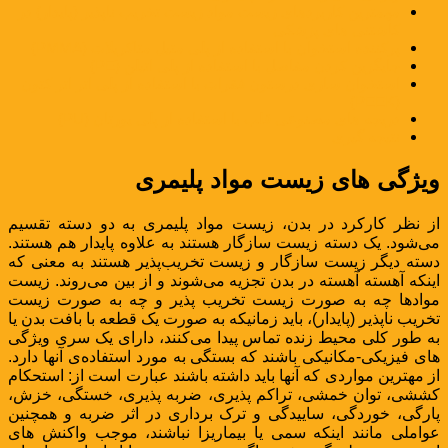
مهمترین کاربردهای زیست مواد زیست تخریب ناپذیر (پایدار) در
کاشتنی های پزشکی
پرکننده استخوان با استفاده از پلی متیل متاکریلات (PMMA)
جایگزین کردن مفاصل با استفاده از پلی اتیلن (PE)
استخوان سازی درستون فقرات با استفاده از پلی اتر اتر کتون
(PEEK)
دریچه های مصنوعی قلب با استفاده از پلی یورتان (PU)
نتیجه گیری
ویژگی های زیست مواد پلیمری
از نظر کارکرد در بدن، زیست مواد پلیمری به دو دسته تقسیم
می‌شود. یک دسته زیست سازگار هستند به علاوه پایدار هم هستند.
دسته دیگر زیست سازگار و زیست تخریب‌پذیر هستند به معنی که
اینکه آهسته آهسته در بدن تجزیه می‌شوند و از بین می‌روند. زیست
موادها چه به صورت زیست تخریب پذیر و چه به صورت زیست
تخریب ناپذیر (پایدار)، باید زمانیکه به صورت یک قطعه با بافت بدن یا
به طور کلی محیط زنده تماس پیدا می‌کنند، دارای یک سری ویژگی
های فیزیکی-مکانیکی باشند که بستگی به مورد استفاده‌ی آنها دارد.
از مهترین مواردی که آنها باید داشته باشند عبارت است از: استحکام
کششی، توان خمشی، تراکم پذیری، ضربه پذیری، خستگی، خزش،
پارگی، خوردگی، ساییدگی و ترک برداری در اثر ضربه و همچنین
عواملی مانند اینکه سمی یا بیماریزا نباشند، موجب واکنش های