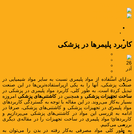
Skip to content
وبلاگ
,
مقاله
صفحه اصلی
کاربرد پلیمرها در پزشکی
محصولات
وکس پلی اتیلن
کامپاند عمومی
26
کامپاند مهندسی
آذر
مستربچ
بسته‌بندی
مزایای استفاده از مواد پلیمری نسبت به سایر مواد شیمیایی در
صنایع
صنعت پزشکی، آنها را به یکی ازپراستفاده‌ترین‌ها در این صنعت
صنعت بسته‌بندی
تبدیل کرده است. به طور کلی، کاربرد مواد پلیمری در پزشکی در
صنعت نساجی
ساخت تجهیزات پزشکی
و همچنین در
کاشتنی‌های پزشکی
امروزه
صنعت خودرو
بسیار به‌کار می‌روند. در این مقاله با توجه به گستردگی کاربردهای
صنعت راه و ساختمان
مواد پلیمری در تجهیزات پزشکی و کاشتنی‌های پزشکی، صرفا در
صنعت سیم و کابل
ادامه به بررسی این مواد در کاشتنی‌های پزشکی می‌پردازیم و
صنعت لوازم خانگی
کاربردهای مواد پلیمری در ساخت تجهیزات را در مقاله‌ی دیگری
بررسی می‌کنیم.
مواد بازرگانی
به طور کلی مواد مصرفی به‌کار رفته در بدن را می‌توان به
اخبار و مقالات