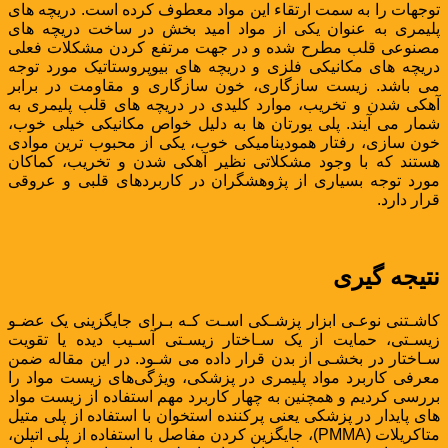
توجهات را به سمت ارتقاء این مواد معطوف کرده است. دریچه های
پلیمری به عنوان یکی از مواد امید بخش در ساخت دریچه های
مصنوعی قلب مطرح شده و در جهت مرتفع کردن مشکلات فعلی
دریچه های مکانیکی فلزی و دریچه های بیوپروستاتیک مورد توجه
می باشد. زیست سازگاری، خون سازگاری و مقاومت در برابر
آهکی شدن و تخریب، موارد کلیدی در دریچه های قلب پلیمری به
شمار می آیند. پلی یورتان ها به دلیل خواص مکانیکی خیلی خوب،
خون سازی، رفتار همودینامیکی خوب، یکی از محبوب ترین موادی
هستند که با وجود مشکلاتی نظیر آهکی شدن و تخریب، کماکان
مورد توجه بسیاری از پژوهشگران در کاربردهای قلبی و عروقی
قرار دارد.
نتیجه گیری
کاشـتنی نوعـی ابزار پزشـکی اسـت کـه بـرای جایگزینی یک عضـو
زیسـتی، حمایت از یک سـاختار زیسـتی آسـیب دیده یا تقویت
سـاختار در بخشـی از بدن قرار داده می شـود. در این مقاله ضمن
معرفی کاربرد مواد پلیمری در پزشکی، ویژگی‌های زیست مواد را
بررسی کردیم و همچنین به چهار کاربرد مهم استفاده از زیست مواد
های پایدار در پزشکی یعنی پرکننده استخوان با استفاده از پلی متیل
متاکریلات (PMMA)، جایگزین کردن مفاصل با استفاده از پلی اتیلن،