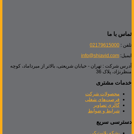
تماس با ما
تلفن :
02179615000
ایمیل:
info@shjavid.com
آدرس شرکت : تهران - خیابان شریعتی، بالاتر از میرداماد، کوچه
منظرنژاد، پلاک 36
خدمات مشتری
محصولات شرکت
فرصت‌های شغلی
گالری تصاویر
شرایط و ضوابط
دسترسی سریع
بشکه پلاستیکی