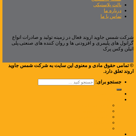
پالت پلاستیکی
درباره ما
تماس با ما
شرکت شمس جاوید اروند فعال در زمینه تولید و صادرات انواع
گرانول های پلیمری و افزودنی ها و روان کننده های صنعتی،پلی
اتیلن وکس پرک
© تمامی حقوق مادی و معنوی این سایت به شرکت شمس جاوید
اروند تعلق دارد.
جستجو برای:
صفحه اصلی
محصولات
وکس پلی اتیلن
کامپاند عمومی
کامپاند مهندسی
مستربچ
بسته‌بندی
صنایع