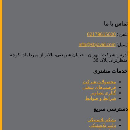
تماس با ما
تلفن :
02179615000
ایمیل:
info@shjavid.com
آدرس شرکت : تهران - خیابان شریعتی، بالاتر از میرداماد، کوچه
منظرنژاد، پلاک 36
خدمات مشتری
محصولات شرکت
فرصت‌های شغلی
گالری تصاویر
شرایط و ضوابط
دسترسی سریع
بشکه پلاستیکی
پالت پلاستیکی