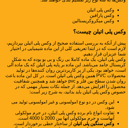
وکس پلی اتیلن
وکس پارافین
وکس میکروکریستالین
وکس پلی اتیلن چیست؟
پیش از آنکه به بررسی استفاده صحیح از وکس پلی اتیلن بپردازیم،
لازم است که در ابتدا تعریفی کلی از این ماده شیمیایی در اختیار
شما عزیزان قرار دهیم.
وکس پلی اتیلن، یک ماده کاملا بی رنگ و بی بو بوده که به شکل
کریستال جامد می‌باشد. این ماده بر پایه پلی اتیلن که یک ماده آلی
است، خواهد بود. یکی از پر کاربردترین روان کننده‌ها در تولید
محصولات PVC همین وکس پلی اتیلن است. در کل این ماده باعث
روان شدن سطح بین فلز و pvc خواهد شد و همچنین شفافیت
محصول را افزایش می‌دهد. از جمله نکات بسیار مهمی که در
خصوص وکس پلی اتیلن باید بدانید، به شرح زیر است:
این وکس در دو نوع امولسونی و غیر امولسونی تولید می
شود.
تفاوت انواع نام برده وکس پلی اتیلن، در جرم مولکولی
آنهاست و جرم مولکولی آنها بین 2000 تا 4000 است.
وکس سنگین پلی اتیلن
از ساختار خطی برخوردار است.