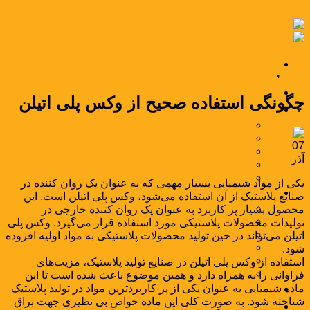
Skip to content
وبلاگ
,
مقاله
صفحه اصلی
چگونگی استفاده صحیح از وکس پلی اتیلن
محصولات
وکس پلی اتیلن
کامپاند عمومی
07
کامپاند مهندسی
آذر
مستربچ
بسته‌بندی
یکی از مواد شیمیایی بسیار مهمی که به عنوان یک روان کننده در
صنایع
صنایع پلاستیک از آن استفاده می‌شود، وکس پلی اتیلن است. این
صنعت بسته‌بندی
محصول بسیار پر کاربرد به عنوان یک روان کننده خارجی در
صنعت نساجی
تولیدات محصولات پلاستیکی مورد استفاده قرار می‌گیرد. وکس پلی
صنعت خودرو
اتیلن می‌تواند در حین تولید محصولات پلاستیکی به مواد اولیه افزوده
صنعت راه و ساختمان
شود.
صنعت سیم و کابل
استفاده از وکس پلی اتیلن در صنایع تولید پلاستیک، مزیت‌های
صنعت لوازم خانگی
فراوانی را به همراه دارد و همین موضوع باعث شده است تا این
ماده شیمیایی به عنوان یکی از پر کاربردترین مواد در تولید پلاستیک
مواد بازرگانی
شناخته شود. به صورت کلی این ماده خواص بی نظیری جهت براق
اخبار و مقالات