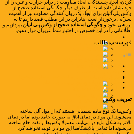
کردن، ایجاد چسبندگی، ایجاد مقاومت در برابر حرارت و غیره را از
اخبار
خود نشان داده است. از طرف دیگر چگونگی استفاده صحیح از
مقالات
وکس پلی اتیلن برای ایجاد یک روان کنندگی مطلوب نیز از اهمیت
کاتالوگ
بسزایی برخوردار است. بنابراین در این مطلب قصد داریم تا به
بررسی نحوه و
چگونگی استفاده صحیح از وکس پلی اتیلن
بپردازیم و
تماس با ما
اطلاعاتی را در این خصوص در اختیار شما عزیزان قرار دهیم.
فارسی
فهرست مطالب
فارسی
English
العربية
简体中文
تعریف وکس
Türkçe
وکس پلی اتیلن چیست؟
چرا از وکس پلی اتیلن در ساخت pvc استفاده می‌شود؟
فارسی
چگونگی استفاده صحیح از وکس پلی اتیلن
فارسی
کاربردهای وکس پلی اتیلن
English
العربية
تعریف وکس
简体中文
Türkçe
وکس‌ها یک نوع ماده شیمیایی هستند که از مواد آلی ساخته
می‌شوند. این مواد در دمای اتاق به صورت جامد بوده اما در دمای
بالاتر به شکل مایع در می‌آیند. معمولا وکس‌ها از نفت خام ساخته
می‌شوند اما تمامی پالایشگاه‌ها این مواد را تولید نخواهند کرد.
وکس‌ها به سه نوع زیر تقسیم بندی خواهند شد: