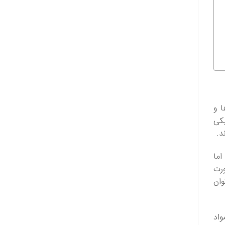
ا و
یکی
د.
اما
ورت
وان
واد