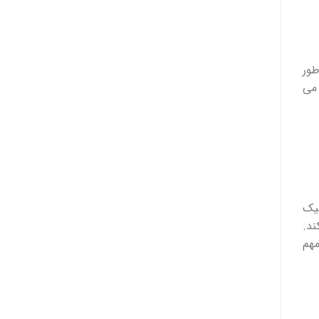
طور
 می
تیک
ند.
مهم