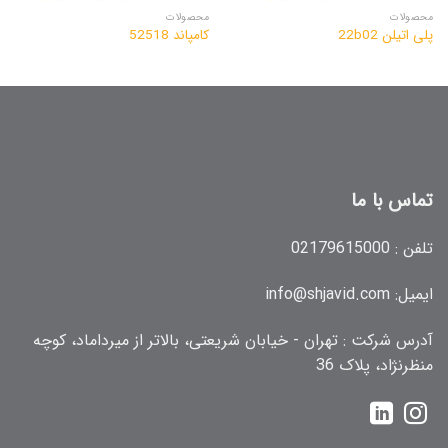
محصولات
محصولات
پلی اتیلن 22b02
کامپاند 52518
تماس با ما
تلفن :
02179615000
ایمیل:
info@shjavid.com
آدرس شرکت : تهران - خیابان شریعتی، بالاتر از میرداماد، کوچه
منظرنژاد، پلاک 36