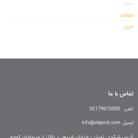
مقالات
اخبار
تماس با ما
تلفن :
02179615000
ایمیل:
info@shjavid.com
آدرس شرکت : تهران - خیابان شریعتی، بالاتر از میرداماد، کوچه