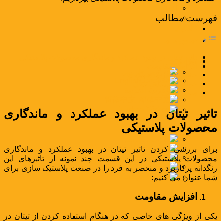
اخبار
فهرست مطالب
مقالات
کاتالوگ
تماس با ما
تاثیر تیتان در بهبود عملکرد و ماندگاری محصولات پلاستیکی
فارسی
افزایش مقاومت
فارسی
حفظ خواص پلاستیک ها
English
خواص شیمیایی تیتان
العربية
سخن پایانی
简体中文
Türkçe
تاثیر تیتان در بهبود عملکرد و ماندگاری
محصولات پلاستیکی
فارسی
فارسی
English
برای بررسی کردن تاثیر تیتان در بهبود عملکرد و ماندگاری
العربية
محصولات پلاستیکی در این قسمت چند نمونه از تاثیرهای این
简体中文
رنگدانه پرکاربرد و منحصر به فرد را در صنعت پلاستیک سازی برای
Türkçe
شما عنوان می‌ کنیم:
افزایش مقاومت
یکی از ویژگی های خاصی که در هنگام استفاده کردن از تیتان در