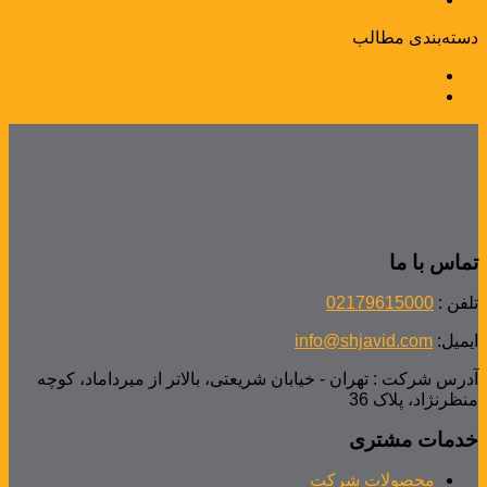
دسته‌بندی مطالب
مقالات
اخبار
تماس با ما
تلفن :
02179615000
ایمیل:
info@shjavid.com
آدرس شرکت : تهران - خیابان شریعتی، بالاتر از میرداماد، کوچه
منظرنژاد، پلاک 36
خدمات مشتری
محصولات شرکت