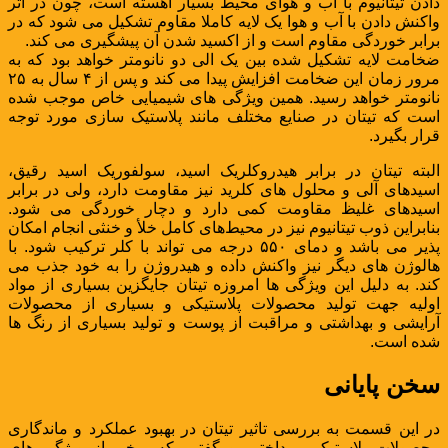
دادن تیتانیوم با آب و هوای محیط بسیار آهسته است، چون در اثر
واکنش دادن با آب و هوا یک لایه کاملا مقاوم تشکیل می شود که در
برابر خوردگی مقاوم است و از اکسید شدن آن پیشگیری می کند.
ضخامت لایه تشکیل شده بین یک الی دو نانومتر خواهد بود که به
مرور زمان این ضخامت افزایش پیدا می کند و پس از ۴ سال به ۲۵
نانومتر خواهد رسید. همین ویژگی های شیمیایی خاص موجب شده
است که تیتان در صنایع مختلف مانند پلاستیک سازی مورد توجه
قرار بگیرد.
البته تیتان در برابر هیدروکلریک اسید، سولفوریک اسید رقیق،
اسیدهای آلی و محلول های کلرید نیز مقاومت دارد، ولی در برابر
اسیدهای غلیظ مقاومت کمی دارد و دچار خوردگی می شود.
بنابراین ذوب تیتانیوم نیز در محیط‌های کامل خلأ و خنثی انجام امکان
پذیر می باشد و دمای ۵۵۰ درجه می تواند با کلر ترکیب شود. با
هالوژن های دیگر نیز واکنش داده و هیدروژن را به خود جذب می
کند. به دلیل این ویژگی ها امروزه تیتان جایگزین بسیاری از مواد
اولیه جهت تولید محصولات پلاستیکی و بسیاری از محصولات
آرایشی و بهداشتی و مراقبت از پوست و تولید بسیاری از رنگ ها
شده است.
سخن پایانی
در این قسمت به بررسی تاثیر تیتان در بهبود عملکرد و ماندگاری
محصولات پلاستیکی پرداختیم و گفتیم که برخی از ویژگی های