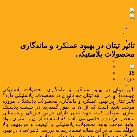
Skip to content
وبلاگ
,
مقاله
صفحه اصلی
تاثیر تیتان در بهبود عملکرد و ماندگاری
محصولات
محصولات پلاستیکی
وکس پلی اتیلن
کامپاند عمومی
کامپاند مهندسی
مستربچ
18
بسته‌بندی
خرداد
صنایع
تاثیر تیتان در بهبود عملکرد و ماندگاری محصولات پلاستیکی
صنعت بسته‌بندی
چیست؟ آیا می دانید تیتان چه تاثیری در محصولات پلاستیکی دارد؟
صنعت نساجی
تاثیر تیتان در بهبود عملکرد و ماندگاری محصولات پلاستیکی امروزه
صنعت خودرو
موجب شده است که از آن به طور گسترده در صنعت پلاستیک
صنعت راه و ساختمان
سازی استفاده کنند، چون تیتان دارای خواص فیزیکی و شیمیایی
صنعت سیم و کابل
منحصر به فرد و خاصی می باشد که استفاده از آن به عنوان مواد
صنعت لوازم خانگی
اولیه موجب تولید محصولات پلاستیکی با کیفیت و مرغوبیت بالا
مواد بازرگانی
خواهد شد. ما در این مقاله قصد داریم به بررسی تاثیر تعداد در بهبود
اخبار و مقالات
عملکرد و ماندگاری محصولات پلاستیکی بپردازیم.