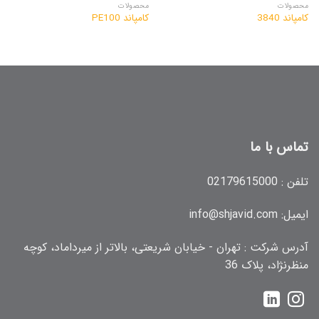
محصولات
محصولات
کامپاند 3840
کامپاند PE100
تماس با ما
تلفن :
02179615000
ایمیل:
info@shjavid.com
آدرس شرکت : تهران - خیابان شریعتی، بالاتر از میرداماد، کوچه
منظرنژاد، پلاک 36